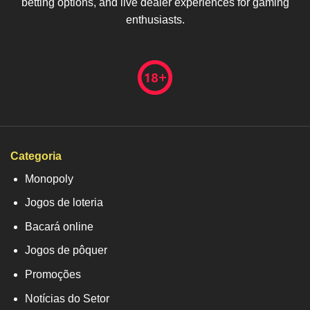
betting options, and live dealer experiences for gaming
enthusiasts.
Categoria
Monopoly
Jogos de loteria
Bacará online
Jogos de pôquer
Promoções
Notícias do Setor