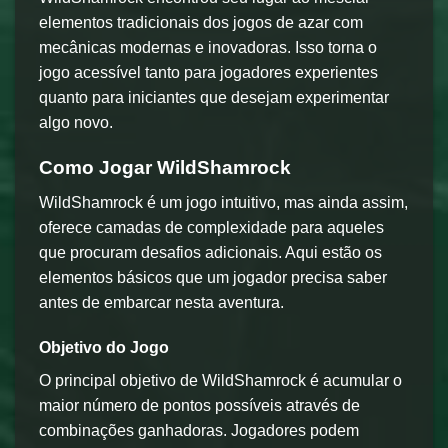
elementos tradicionais dos jogos de azar com
mecânicas modernas e inovadoras. Isso torna o
jogo acessível tanto para jogadores experientes
quanto para iniciantes que desejam experimentar
algo novo.
Como Jogar WildShamrock
WildShamrock é um jogo intuitivo, mas ainda assim,
oferece camadas de complexidade para aqueles
que procuram desafios adicionais. Aqui estão os
elementos básicos que um jogador precisa saber
antes de embarcar nesta aventura.
Objetivo do Jogo
O principal objetivo de WildShamrock é acumular o
maior número de pontos possíveis através de
combinações ganhadoras. Jogadores podem