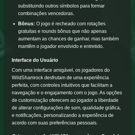
substituindo outros símbolos para formar
combinações vencedoras.
Bônus:
O jogo é recheado com rotações
gratuitas e rounds bônus que não apenas
aumentam as chances de ganhar, mas também
mantêm o jogador envolvido e entretido.
Interface do Usuário
Com uma interface amigável, os jogadores do
WildShamrock desfrutam de uma experiência
perfeita, com controles intuitivos que facilitam a
navegação e o engajamento com o jogo. As opções
de customização oferecem ao jogador a liberdade
de alterar configurações de som, qualidade gráfica,
e notificações, personalizando a experiência de
acordo com suas preferências pessoais.