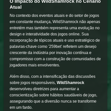
O Impacto do WildShamrock no Cenário
Atual
No contexto dos eventos atuais e do setor de jogos
em constante mudança, WildShamrock não apenas
entretém mas também representa uma evolução no
design e interatividade dos jogos online. Sua
incorporação de tópicos atuais e uso estratégico de
palavras-chave como '259bet' refletem um desejo
crescente da indústria por inovação contínua e
compromisso com a construção de comunidades de
jogadores mais envolventes.
Além disso, com a intensificação das discussões
sobre jogos responsáveis,
WildShamrock
desenvolveu diretrizes para aumentar a
conscientização sobre hábitos saudáveis de jogo,
assegurando que a diversão nunca se transforme
em um fardo.