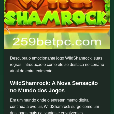
Descubra o emocionante jogo WildShamrock, suas
regras, introdução e como ele se destaca no cenário
atual de entretenimento.
WildShamrock: A Nova Sensação
no Mundo dos Jogos
Em um mundo onde o entretenimento digital
continua a evoluir, WildShamrock surge como um
dos jogos mais cativantes e envolventes