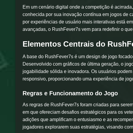
Em um cenário digital onde a competição é acirrada
conhecida por sua inovação contínua em jogos de c
por experiências de usuário mais interativas está e
avançadas, o RushFever7s vem para redefinir o que s
Elementos Centrais do RushF
A base do RushFever7s é um design de jogo focado 
Desenvolvido com gráficos de última geração, o jog
jogabilidade sólida e inovadora. Os usuários podem e
responsivo, proporcionando uma experiência de jogo
Regras e Funcionamento do Jogo
As regras de RushFever7s foram criadas para sere
em que ofereciam desafios estratégicos para os vet
adições que amplificam o entusiasmo e as recompe
jogadores explorarem suas estratégias, visando co