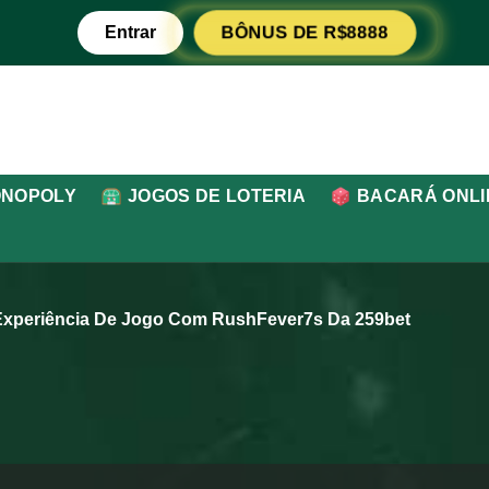
BÔNUS DE R$8888
Entrar
NOPOLY
JOGOS DE LOTERIA
BACARÁ ONLI
Experiência De Jogo Com RushFever7s Da 259bet