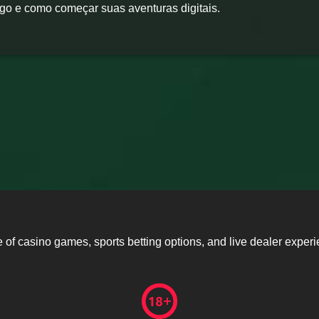
go e como começar suas aventuras digitais.
of casino games, sports betting options, and live dealer exper