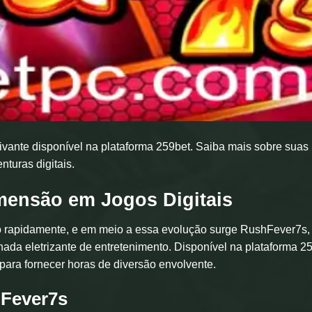
ivante disponível na plataforma 259bet. Saiba mais sobre suas
turas digitais.
ensão em Jogos Digitais
do rapidamente, e em meio a essa evolução surge RushFever7s
ada eletrizante de entretenimento. Disponível na plataforma 25
para fornecer horas de diversão envolvente.
hFever7s