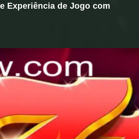
te Experiência de Jogo com