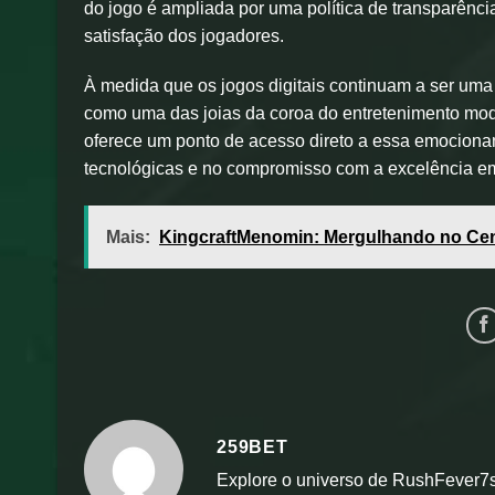
do jogo é ampliada por uma política de transparência 
satisfação dos jogadores.
À medida que os jogos digitais continuam a ser um
como uma das joias da coroa do entretenimento mode
oferece um ponto de acesso direto a essa emociona
tecnológicas e no compromisso com a excelência em
Mais:
KingcraftMenomin: Mergulhando no Ce
259BET
Explore o universo de RushFever7s,