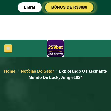
Ir
BÔNUS DE R$8888
Entrar
para
o
conteúdo
Home
/
Notícias Do Setor
/
Explorando O Fascinante
Mundo De LuckyJungle1024