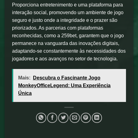
Proporciona entretenimento e uma plataforma para
interação social, promovendo um ambiente de jogo
seguro e justo onde a integridade e o prazer são
priorizados. As parcerias com plataformas
reconhecidas, como a 259bet, garantem que o jogo
permanece na vanguarda das inovações digitais,
adaptando-se constantemente às necessidades dos
jogadores e aos avanços no setor de tecnologia.
Mais:
Descubra o Fascinante Jogo
MonkeyOfficeLegend: Uma Experiência
Única