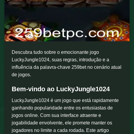
Descubra tudo sobre o emocionante jogo
LuckyJungle1024, suas regras, introdução e a
influência da palavra-chave 259bet no cenário atual
de jogos.
Bem-vindo ao LuckyJungle1024
LuckyJungle1024 é um jogo que está rapidamente
ganhando popularidade entre os entusiastas de
jogos online. Com sua interface atraente e
jogabilidade envolvente, ele promete manter os
jogadores no limite a cada rodada. Este artigo