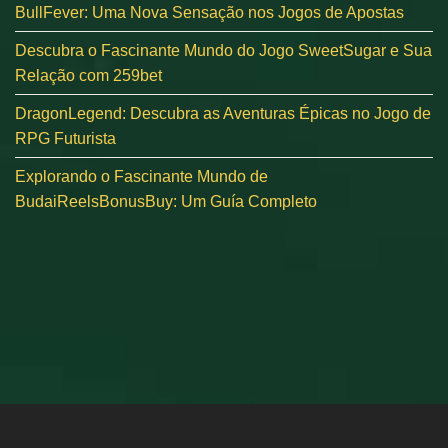
BullFever: Uma Nova Sensação nos Jogos de Apostas
Descubra o Fascinante Mundo do Jogo SweetSugar e Sua
Relação com 259bet
DragonLegend: Descubra as Aventuras Épicas no Jogo de
RPG Futurista
Explorando o Fascinante Mundo de
BudaiReelsBonusBuy: Um Guía Completo