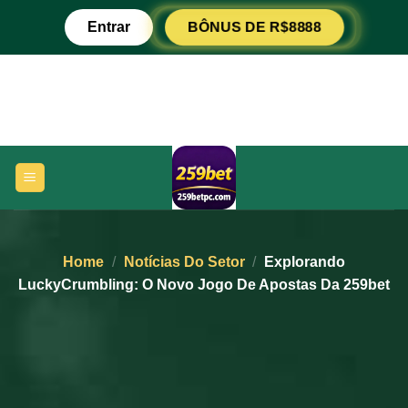
Ir
Entrar
BÔNUS DE R$8888
para
o
conteúdo
Home
/
Notícias Do Setor
/
Explorando
LuckyCrumbling: O Novo Jogo De Apostas Da 259bet