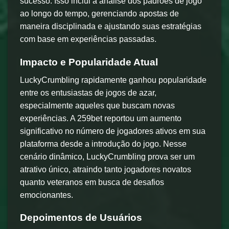
sucesso. Isso inclui a análise dos padrões de jogo
ao longo do tempo, gerenciando apostas de
maneira disciplinada e ajustando suas estratégias
com base em experiências passadas.
Impacto e Popularidade Atual
LuckyCrumbling rapidamente ganhou popularidade
entre os entusiastas de jogos de azar,
especialmente aqueles que buscam novas
experiências. A 259bet reportou um aumento
significativo no número de jogadores ativos em sua
plataforma desde a introdução do jogo. Nesse
cenário dinâmico, LuckyCrumbling prova ser um
atrativo único, atraindo tanto jogadores novatos
quanto veteranos em busca de desafios
emocionantes.
Depoimentos de Usuários