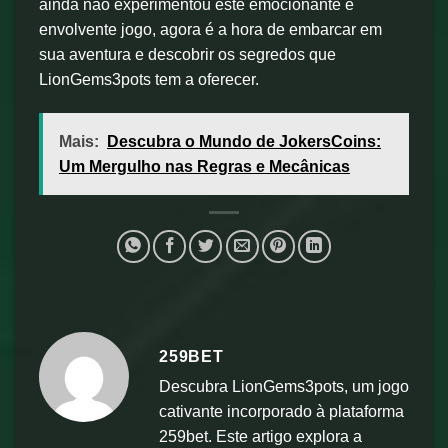
ainda não experimentou este emocionante e
envolvente jogo, agora é a hora de embarcar em
sua aventura e descobrir os segredos que
LionGems3pots tem a oferecer.
Mais:
Descubra o Mundo de JokersCoins:
Um Mergulho nas Regras e Mecânicas
259BET
Descubra LionGems3pots, um jogo
cativante incorporado à plataforma
259bet. Este artigo explora a