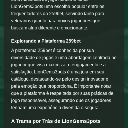
LionGems3pots uma escolha popular entre os
frequentadores da 259bet, servindo tanto para
veteranos quanto para novos jogadores que
buscam algo diferente e emocionante.
Explorando a Plataforma 259bet
A plataforma 259bet é conhecida por sua
diversidade de jogos e uma abordagem centrada no
jogador que visa maximizar o engajamento e a
satisfação. LionGems3pots é uma joia em seu
catálogo, destacando-se pelo design inovador e
pela emoção que proporciona. É importante notar
que a plataforma é respeitada por suas práticas de
jogo responsável, assegurando que os jogadores
tenham uma experiência divertida e segura.
A Trama por Trás de LionGems3pots