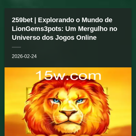
259bet | Explorando o Mundo de
LionGems3pots: Um Mergulho no
Universo dos Jogos Online
2026-02-24