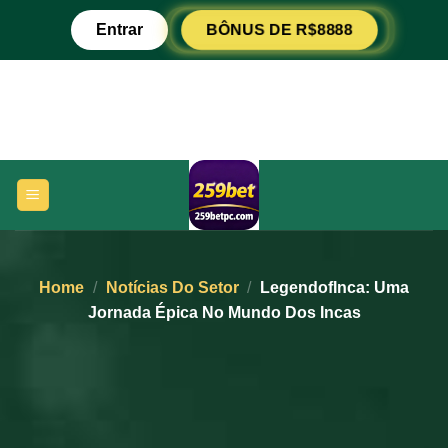
Ir
BÔNUS DE R$8888
Entrar
para
o
conteúdo
Home
/
Notícias Do Setor
/
LegendofInca: Uma
Jornada Épica No Mundo Dos Incas