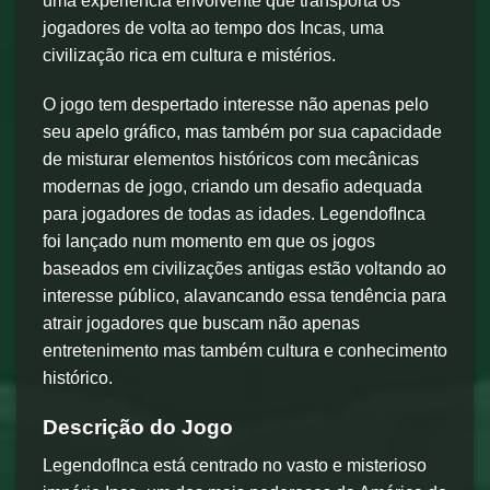
uma experiência envolvente que transporta os
jogadores de volta ao tempo dos Incas, uma
civilização rica em cultura e mistérios.
O jogo tem despertado interesse não apenas pelo
seu apelo gráfico, mas também por sua capacidade
de misturar elementos históricos com mecânicas
modernas de jogo, criando um desafio adequada
para jogadores de todas as idades. LegendofInca
foi lançado num momento em que os jogos
baseados em civilizações antigas estão voltando ao
interesse público, alavancando essa tendência para
atrair jogadores que buscam não apenas
entretenimento mas também cultura e conhecimento
histórico.
Descrição do Jogo
LegendofInca está centrado no vasto e misterioso