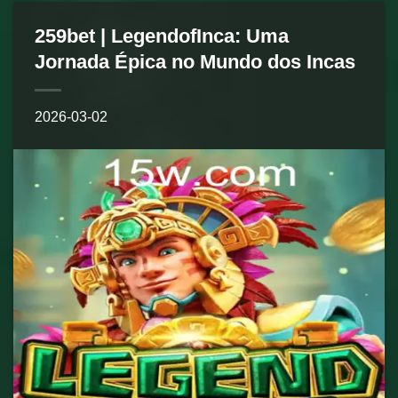
259bet | LegendofInca: Uma
Jornada Épica no Mundo dos Incas
2026-03-02