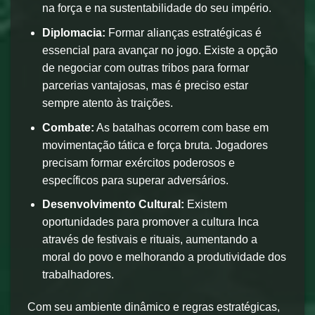
na força e na sustentabilidade do seu império.
Diplomacia:
Formar alianças estratégicas é
essencial para avançar no jogo. Existe a opção
de negociar com outras tribos para formar
parcerias vantajosas, mas é preciso estar
sempre atento às traições.
Combate:
As batalhas ocorrem com base em
movimentação tática e força bruta. Jogadores
precisam formar exércitos poderosos e
específicos para superar adversários.
Desenvolvimento Cultural:
Existem
oportunidades para promover a cultura Inca
através de festivais e rituais, aumentando a
moral do povo e melhorando a produtividade dos
trabalhadores.
Com seu ambiente dinâmico e regras estratégicas,