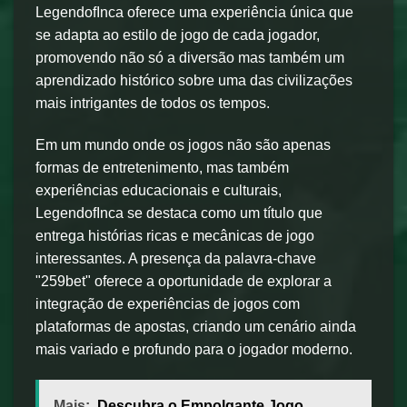
LegendofInca oferece uma experiência única que
se adapta ao estilo de jogo de cada jogador,
promovendo não só a diversão mas também um
aprendizado histórico sobre uma das civilizações
mais intrigantes de todos os tempos.
Em um mundo onde os jogos não são apenas
formas de entretenimento, mas também
experiências educacionais e culturais,
LegendofInca se destaca como um título que
entrega histórias ricas e mecânicas de jogo
interessantes. A presença da palavra-chave
"259bet" oferece a oportunidade de explorar a
integração de experiências de jogos com
plataformas de apostas, criando um cenário ainda
mais variado e profundo para o jogador moderno.
Mais:
Descubra o Empolgante Jogo