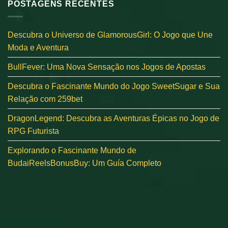
POSTAGENS RECENTES
Descubra o Universo de GlamorousGirl: O Jogo que Une
Moda e Aventura
BullFever: Uma Nova Sensação nos Jogos de Apostas
Descubra o Fascinante Mundo do Jogo SweetSugar e Sua
Relação com 259bet
DragonLegend: Descubra as Aventuras Épicas no Jogo de
RPG Futurista
Explorando o Fascinante Mundo de
BudaiReelsBonusBuy: Um Guía Completo