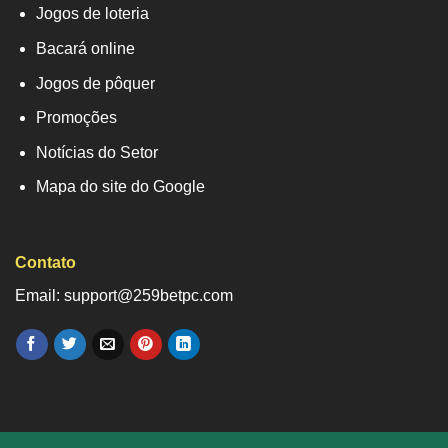
Jogos de loteria
Bacará online
Jogos de pôquer
Promoções
Notícias do Setor
Mapa do site do Google
Contato
Email: support@259betpc.com