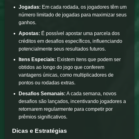
Jogadas:
Em cada rodada, os jogadores têm um
número limitado de jogadas para maximizar seus
ganhos.
Apostas:
É possível apostar uma parcela dos
créditos em desafios específicos, influenciando
potencialmente seus resultados futuros.
Itens Especiais:
Existem itens que podem ser
obtidos ao longo do jogo que conferem
vantagens únicas, como multiplicadores de
pontos ou rodadas extras.
Desafios Semanais:
A cada semana, novos
desafios são lançados, incentivando jogadores a
retornarem regularmente para competir por
prêmios significativos.
Dicas e Estratégias