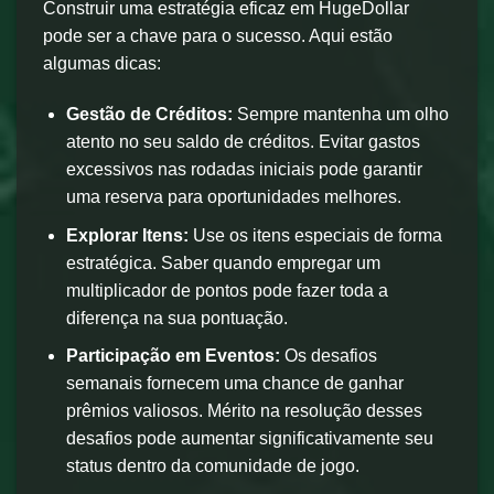
Construir uma estratégia eficaz em HugeDollar
pode ser a chave para o sucesso. Aqui estão
algumas dicas:
Gestão de Créditos:
Sempre mantenha um olho
atento no seu saldo de créditos. Evitar gastos
excessivos nas rodadas iniciais pode garantir
uma reserva para oportunidades melhores.
Explorar Itens:
Use os itens especiais de forma
estratégica. Saber quando empregar um
multiplicador de pontos pode fazer toda a
diferença na sua pontuação.
Participação em Eventos:
Os desafios
semanais fornecem uma chance de ganhar
prêmios valiosos. Mérito na resolução desses
desafios pode aumentar significativamente seu
status dentro da comunidade de jogo.