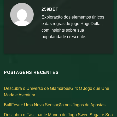
259BET
Exploração dos elementos únicos
e das regras do jogo HugeDollar,
com insights sobre sua
popularidade crescente.
POSTAGENS RECENTES
Descubra o Universo de GlamorousGirl: O Jogo que Une
Moda e Aventura
BullFever: Uma Nova Sensação nos Jogos de Apostas
Descubra o Fascinante Mundo do Jogo SweetSugar e Sua