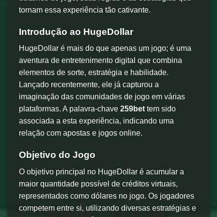
tornam essa experiência tão cativante.
Introdução ao HugeDollar
HugeDollar é mais do que apenas um jogo; é uma
aventura de entretenimento digital que combina
elementos de sorte, estratégia e habilidade.
Lançado recentemente, ele já capturou a
imaginação das comunidades de jogo em várias
plataformas. A palavra-chave
259bet
tem sido
associada a esta experiência, indicando uma
relação com apostas e jogos online.
Objetivo do Jogo
O objetivo principal no HugeDollar é acumular a
maior quantidade possível de créditos virtuais,
representados como dólares no jogo. Os jogadores
competem entre si, utilizando diversas estratégias e