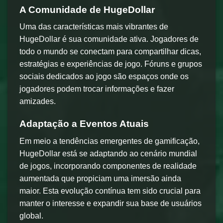
A Comunidade de HugeDollar
Uma das características mais vibrantes de
HugeDollar é sua comunidade ativa. Jogadores de
todo o mundo se conectam para compartilhar dicas,
estratégias e experiências de jogo. Fóruns e grupos
sociais dedicados ao jogo são espaços onde os
jogadores podem trocar informações e fazer
amizades.
Adaptação a Eventos Atuais
Em meio a tendências emergentes de gamificação,
HugeDollar está se adaptando ao cenário mundial
de jogos, incorporando componentes de realidade
aumentada que propiciam uma imersão ainda
maior. Esta evolução contínua tem sido crucial para
manter o interesse e expandir sua base de usuários
global.