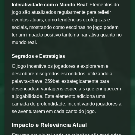
Interatividade com o Mundo Real:
Elementos do
jogo são atualizados regularmente para refletir
eventos atuais, como tendências ecológicas e
sociais, mostrando como escolhas no jogo podem
ter um impacto positivo tanto na narrativa quanto no
mundo real.
Segredos e Estratégias
O jogo incentiva os jogadores a explorarem e
descobrirem segredos escondidos, utilizando a
palavra-chave ‘259bet’ estrategicamente para
desencadear vantagens especiais que enriquecem
a jogabilidade. Este elemento adiciona uma
camada de profundidade, incentivando jogadores a
se aventurarem em cada canto do jogo.
Impacto e Relevância Atual