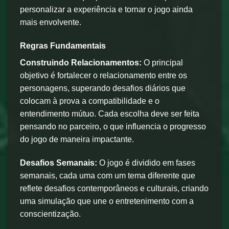
personalizar a experiência e tornar o jogo ainda
mais envolvente.
Regras Fundamentais
Construindo Relacionamentos:
O principal
objetivo é fortalecer o relacionamento entre os
personagens, superando desafios diários que
colocam à prova a compatibilidade e o
entendimento mútuo. Cada escolha deve ser feita
pensando no parceiro, o que influencia o progresso
do jogo de maneira impactante.
Desafios Semanais:
O jogo é dividido em fases
semanais, cada uma com um tema diferente que
reflete desafios contemporâneos e culturais, criando
uma simulação que une o entretenimento com a
conscientização.