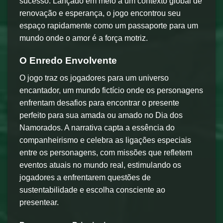
sucesso. Lançado em meio a um contexto global de
renovação e esperança, o jogo encontrou seu
espaço rapidamente como um passaporte para um
mundo onde o amor é a força motriz.
O Enredo Envolvente
O jogo traz os jogadores para um universo
encantador, um mundo fictício onde os personagens
enfrentam desafios para encontrar o presente
perfeito para sua amada ou amado no Dia dos
Namorados. A narrativa capta a essência do
companheirismo e celebra as ligações especiais
entre os personagens, com missões que refletem
eventos atuais no mundo real, estimulando os
jogadores a enfrentarem questões de
sustentabilidade e escolha consciente ao
presentear.