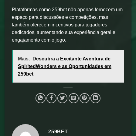
Plataformas como 259bet não apenas fornecem um
espaço para discussões e competições, mas
também oferecem incentivos para jogadores
dedicados, aumentando sua experiência geral e
engajamento com o jogo.
Mais:
Descubra a Excitante Aventura de
SpiritedWonders e as Oportunidades em
259bet
259BET