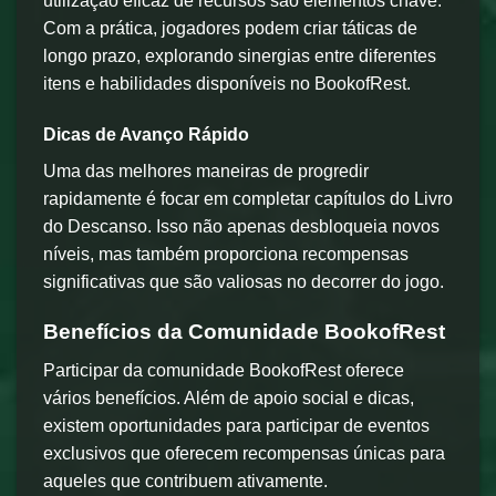
utilização eficaz de recursos são elementos chave.
Com a prática, jogadores podem criar táticas de
longo prazo, explorando sinergias entre diferentes
itens e habilidades disponíveis no BookofRest.
Dicas de Avanço Rápido
Uma das melhores maneiras de progredir
rapidamente é focar em completar capítulos do Livro
do Descanso. Isso não apenas desbloqueia novos
níveis, mas também proporciona recompensas
significativas que são valiosas no decorrer do jogo.
Benefícios da Comunidade BookofRest
Participar da comunidade BookofRest oferece
vários benefícios. Além de apoio social e dicas,
existem oportunidades para participar de eventos
exclusivos que oferecem recompensas únicas para
aqueles que contribuem ativamente.