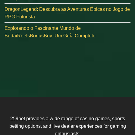
DragonLegend: Descubra as Aventuras Épicas no Jogo de
RPG Futurista
Explorando o Fascinante Mundo de
BudaiReelsBonusBuy: Um Guía Completo
259bet provides a wide range of casino games, sports
betting options, and live dealer experiences for gaming
enthusiasts.