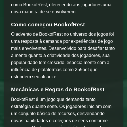
como BookofRest, oferecendo aos jogadores uma
nova maneira de se envolverem.
Como começou BookofRest
O advento de BookofRest no universo dos jogos foi
uma resposta à demanda por experiências de jogo
mais envolventes. Desenvolvido para desafiar tanto
a mente quanto a criatividade dos jogadores, sua
popularidade tem crescido, especialmente com a
influência de plataformas como 259bet que
estendem seu alcance.
Mecânicas e Regras do BookofRest
BookofRest é um jogo que demanda tanto
estratégia quanto sorte. Os jogadores iniciam com
um conjunto básico de recursos, desvendando
novas habilidades e coleções de itens conforme