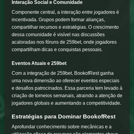
Interação Social e Comunidade
Componente central, a interação entre jogadores é
incentivada. Grupos podem formar alianças,
compartilhar recursos e estratégias. O crescimento
dessa comunidade é visível nas discussões
acaloradas nos fóruns de 259bet, onde jogadores
compartilham dicas e conquistas pessoais.
Eventos Atuais e 259bet
Com a integração de 259bet, BookofRest ganha
uma nova dimensão ao oferecer eventos especiais
e desafios patrocinados. Essa parceria tem levado à
criação de torneios semanais, atraindo a atenção de
jogadores globais e aumentando a competitividade.
Estratégias para Dominar BookofRest
Aprofundar conhecimento sobre mecânicas e a