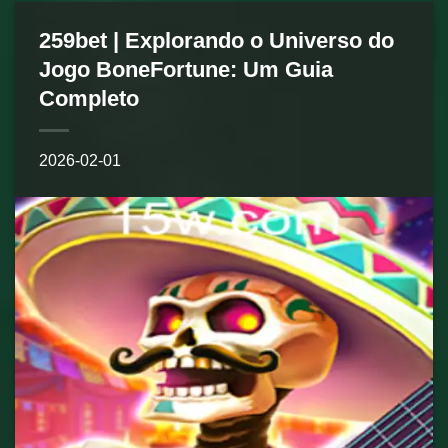
259bet | Explorando o Universo do
Jogo BoneFortune: Um Guia
Completo
2026-02-01