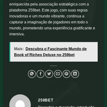
enriquecida pela associação estratégica com a
plataforma 259bet. Este jogo, com suas regras
inovadoras e um mundo vibrante, continua a
capturar a imaginação de jogadores em todo o
mundo, prometendo uma experiência gratificante e
imersiva.
Mais:
Descubra o Fascinante Mundo de
Book of Riches Deluxe no 259bet
259BET