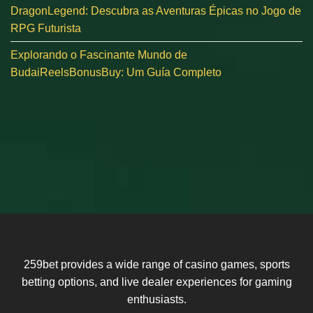
DragonLegend: Descubra as Aventuras Épicas no Jogo de
RPG Futurista
Explorando o Fascinante Mundo de
BudaiReelsBonusBuy: Um Guía Completo
259bet provides a wide range of casino games, sports
betting options, and live dealer experiences for gaming
enthusiasts.