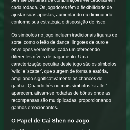
permite centenas de combinações vencedoras em
cada rodada. Os jogadores têm a flexibilidade de
ajustar suas apostas, aumentando ou diminuindo
conforme sua estratégia e disposição de risco.
Os símbolos no jogo incluem tradicionais figuras de
sorte, como o leão de dança, lingotes de ouro e
envelopes vermelhos, cada um oferecendo
diferentes níveis de pagamento. Uma
caracterização peculiar deste jogo são os símbolos
'wild' e 'scatter', que surgem de forma aleatória,
ampliando significativamente as chances de
ganhar. Quando três ou mais símbolos 'scatter'
aparecem, ativam-se rodadas de bônus onde as
recompensas são multiplicadas, proporcionando
ganhos emocionantes.
O Papel de Cai Shen no Jogo