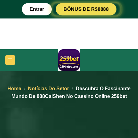
Ir
BÔNUS DE R$8888
Entrar
para
o
conteúdo
Home
/
Notícias Do Setor
/
Descubra O Fascinante
Mundo De 888CaiShen No Cassino Online 259bet