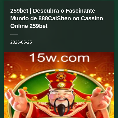
259bet | Descubra o Fascinante
Mundo de 888CaiShen no Cassino
Online 259bet
2026-05-25