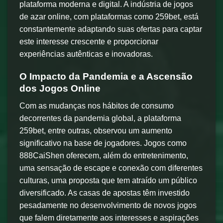
plataforma moderna e digital. A indústria de jogos
de azar online, com plataformas como 259bet, está
constantemente adaptando suas ofertas para captar
este interesse crescente e proporcionar
experiências autênticas e inovadoras.
O Impacto da Pandemia e a Ascensão
dos Jogos Online
Com as mudanças nos hábitos de consumo
decorrentes da pandemia global, a plataforma
259bet, entre outras, observou um aumento
significativo na base de jogadores. Jogos como
888CaiShen oferecem, além do entretenimento,
uma sensação de escape e conexão com diferentes
culturas, uma proposta que tem atraído um público
diversificado. As casas de apostas têm investido
pesadamente no desenvolvimento de novos jogos
que falem diretamente aos interesses e aspirações